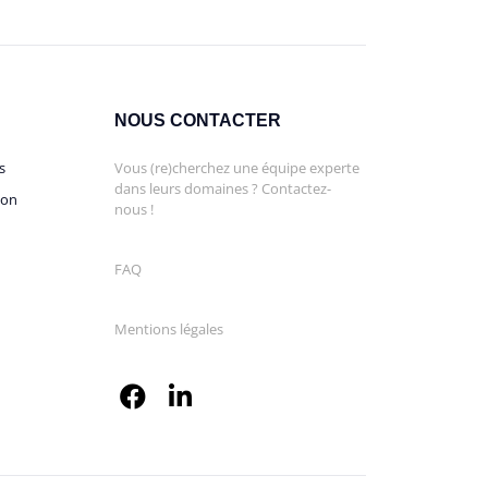
NOUS CONTACTER
s
Vous (re)cherchez une équipe experte
dans leurs domaines ? Contactez-
ion
nous !
FAQ
Mentions légales