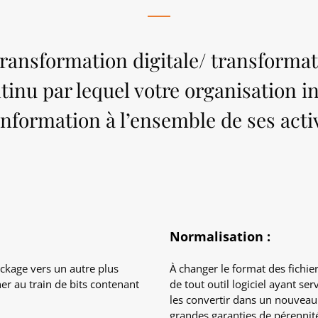
 transformation digitale/ transforma
tinu par lequel votre organisation i
’information à l’ensemble de ses activ
Normalisation :
ockage
vers un autre plus
À changer le
format des fichie
r au train de bits contenant
de tout
outil logiciel
ayant serv
les
convertir
dans un nouveau f
grandes garanties de pérennit