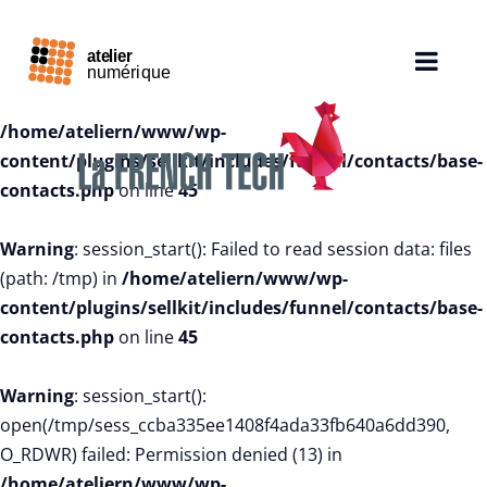
Warning
: session_start():
open(/tmp/sess_ca61edcbe9ba183e8275acd132fa2e63,
O_RDWR) failed: Permission denied (13) in
/home/ateliern/www/wp-
content/plugins/sellkit/includes/funnel/contacts/base-
contacts.php
on line
45
Warning
: session_start(): Failed to read session data: files
(path: /tmp) in
/home/ateliern/www/wp-
content/plugins/sellkit/includes/funnel/contacts/base-
contacts.php
on line
45
Warning
: session_start():
open(/tmp/sess_ccba335ee1408f4ada33fb640a6dd390,
O_RDWR) failed: Permission denied (13) in
/home/ateliern/www/wp-