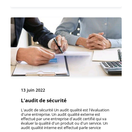
devient une tâche supplémentaire pour une
personne occupant une autre fonction. Réception
de documents non validés, manque de clarté quant
à l'acceptation ou au rejet. Manque de
connaissances sur les plateformes et les formats
utilisés dans les
13 juin 2022
L’audit de sécurité
L'audit de sécurité Un audit qualité est l'évaluation
d'une entreprise. Un audit qualité externe est
effectué par une entreprise d'audit certifié qui va
évaluer la qualité d'un produit ou d'un service. Un
audit qualité interne est effectué parle service
qualité qui va évaluer les moyens mis en œuvre