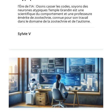
l'Ère de l'IA : Osons casser les codes, soyons des
neurones atypiques Temple Grandin est une
scientifique du comportement et une professeure
émérite de zootechnie, connue pour son travail
dans le domaine de la zootechnie et de l'autisme.
hypersensible aux bruits, au toucher et aux
parfums, elle a su appliquer cette hypersensibilité
pour révolutionner les sciences comportementales
Sylvie V
et psychologiques en l'appliquant... aux vaches! Ce
que nous dit la démarche de Temple Grandin c'est
qu'il ne suffit pas de connaitre l'état actuel, de se
conformer au modèle existant, de s'en tenir à la
moyenne. Ce que fait l'intelligence humaine par
rapport