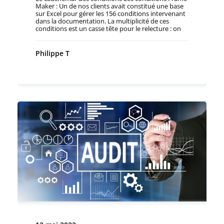
Maker : Un de nos clients avait constitué une base
sur Excel pour gérer les 156 conditions intervenant
dans la documentation. La multiplicité de ces
conditions est un casse tête pour le relecture : on
ne sait plus ce qui va sortir, il faut lire attentivement
le rapport d'édition pour savoir ce qu'il y a
effectivement dans le livre. Cette multiplicité
Philippe T
engendre un vrai travail supplémentaire, elle
devient chronophage, elle devient une tâche
supplémentaire pour une personne occupant une
autre fonction. Lors de la migration : La
documentation de ce client était sur