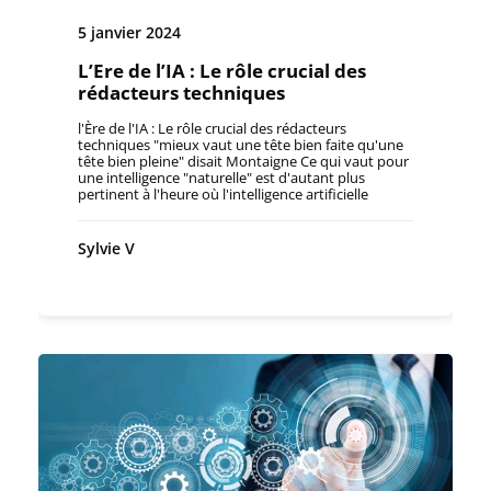
5 janvier 2024
L’Ere de l’IA : Le rôle crucial des
rédacteurs techniques
l'Ère de l'IA : Le rôle crucial des rédacteurs
techniques "mieux vaut une tête bien faite qu'une
tête bien pleine" disait Montaigne Ce qui vaut pour
une intelligence "naturelle" est d'autant plus
pertinent à l'heure où l'intelligence artificielle
permet de compiler, d'analyser, de réorganiser
pour créer des nouveaux contenus. Pourquoi reste
t-il essentiel que l'intelligence humaine soit à
Sylvie V
l'origine des documentations structurées ? parce
que justement cette structure, ces critères, ces
règles doivent être pensés pour être pertinents. Il
est de plus en plus évident qu'il faut une
gouvernance documentaire si on ne veut pas faire
grossir inutilement les bases