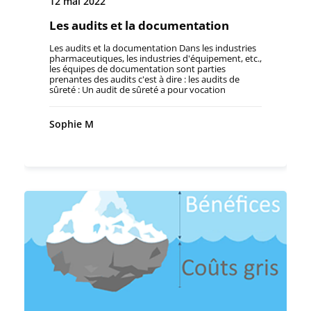
12 mai 2022
Les audits et la documentation
Les audits et la documentation Dans les industries
pharmaceutiques, les industries d'équipement, etc.,
les équipes de documentation sont parties
prenantes des audits c'est à dire : les audits de
sûreté : Un audit de sûreté a pour vocation
d’identifier les vulnérabilités d’un site en analysant
la pertinence des mesures de protection en place
sous le prisme de l’attractivité des activités s’y
Sophie M
tenant, de son environnement et des possibles
incidents de sûreté pouvant s’y produire. les
audits de sécurité : Un audit de sécurité est le
processus de collecte d'informations permettant
d'évaluer les risques et les dangers sur le lieu