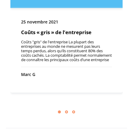
25 novembre 2021
Coûts « gris » de l’entreprise
Coûts "gris" de l'entreprise La plupart des
entreprises au monde ne mesurent pas leurs
temps perdus, alors qu’ils constituent 80% des
coûts cachés. La comptabilité permet normalement
de connaître les principaux coûts d’une entreprise
et ainsi de déterminer les actions à mener pour
améliorer sa performance. Cependant, la
comptabilité ne peut pas refléter l’ensemble des
Marc G
coûts d’une entreprise. Les coûts cachés peuvent
être de différentes natures. Ils peuvent être
disséminés dans plusieurs comptes (par exemple
des produits de mauvaise qualité vont influer sur
différents comptes comptables, rendant difficile
une estimation précise de leur montant).
L’expression « coûts cachés » peut