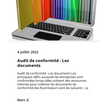
4 juillet 2022
Audit de conformité : Les
documents
Audit de conformité : Les documents Les
principaux défis auxquels les entreprises sont
confrontées lorsqu'elles utilisent des ressources
internes pour collecter les documents de
conformité des fournisseurs sont les suivants : Le
manque de connaissances des fournisseurs sur les
réglementations et les exigences en matière de
documentation. Pas d'accord formel avec les
Marc G
fournisseurs concernant les exigences et les
obligations de conformité. Activité chronophage,