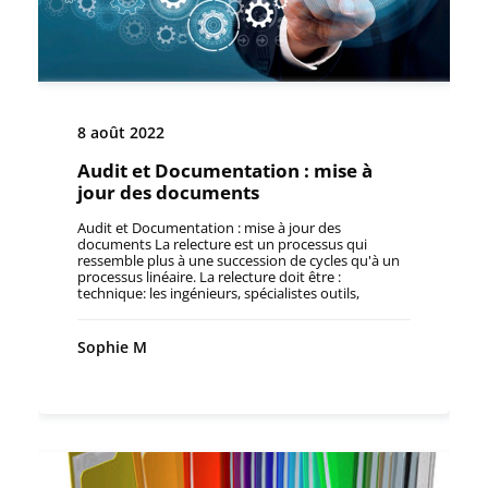
8 août 2022
Audit et Documentation : mise à
jour des documents
Audit et Documentation : mise à jour des
documents La relecture est un processus qui
ressemble plus à une succession de cycles qu'à un
processus linéaire. La relecture doit être :
technique: les ingénieurs, spécialistes outils,
concepteurs vont vérifier et enrichir le contenu
technique fonctionnelle: les experts produit vont
vérifier que le document est ciblé, opérationnel
Sophie M
conforme: les responsables d'édition et les chefs de
projet vont valider le contenu de la documentation
Afin que ces cycles soient respectés : les corrections
doivent être clairement exprimées, doivent être
partagées et discutées : il faut donc que ce soit une
plateforme d'échange,